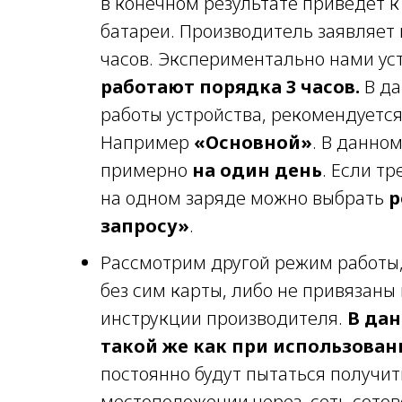
в конечном результате приведет 
батареи. Производитель заявляет 
часов. Экспериментально нами ус
работают порядка 3 часов.
В да
работы устройства, рекомендуетс
Например
«Основной»
. В данно
примерно
на один день
. Если т
на одном заряде можно выбрать
р
запросу»
.
Рассмотрим другой режим работы,
без сим карты, либо не привязаны
инструкции производителя.
В дан
такой же как при использова
постоянно будут пытаться получи
местоположении через сеть сотов